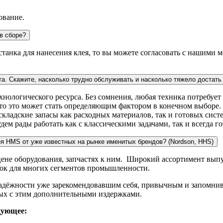
ование.
в сборе?
 станка для нанесения клея, то вы можете согласовать с нашими
та. Скажите, насколько трудно обслуживать и насколько тяжело достат
ологического ресурса. Без сомнения, любая техника потребует 
асто это может стать определяющим фактором в конечном выборе
ладские запасы как расходных материалов, так и готовых систе
дем рады работать как с классическими задачами, так и всегда 
ея HMS от уже известных на рынке именитых брендов? (Nordson, HHS)
 цене оборудования, запчастях к ним. Широкий ассортимент вы
нок для многих сегментов промышленности.
адёжности уже зарекомендовавшим себя, привычным и запомнив
ных с этим дополнительными издержками.
дующее: