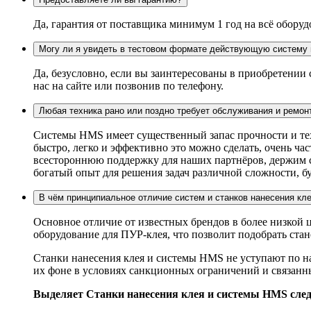
Да, гарантия от поставщика минимум 1 год на всё оборуд
Могу ли я увидеть в тестовом формате действующую систему 
Да, безусловно, если вы заинтересованы в приобретении
нас на сайте или позвонив по телефону.
Любая техника рано или поздно требует обслуживания и ремон
Системы HMS имеет существенный запас прочности и техн
быстро, легко и эффективно это можно сделать, очень ч
всестороннюю поддержку для наших партнёров, держим ск
богатый опыт для решения задач различной сложности, бу
В чём принципиальное отличие систем и станков нанесения кл
Основное отличие от известных брендов в более низкой
оборудование для ПУР-клея, что позволит подобрать ста
Станки нанесения клея и системы HMS не уступают по н
их фоне в условиях санкционных ограничений и связан
Выделяет Станки нанесения клея и системы HMS сле