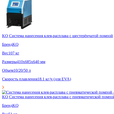
KQ Система нанесения клея-расплава с шестерёнчатой помпой
Бренд
KQ
Вес
107 кг
Размеры
410x685x640 мм
Объем
10/20/50 л
Скорость плавления
18.1 кг/ч (для EVA)
KQ Система нанесения клея-расплава с пневматической помпо
Бренд
KQ