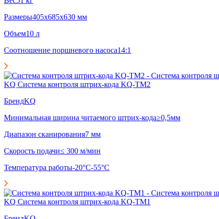
Вес
51 кг
Размеры
405x685x630 мм
Объем
10 л
Соотношение поршневого насоса
14:1
KQ Система контроля штрих-кода KQ-TM2
Бренд
KQ
Минимальная ширина читаемого штрих-кода
≥0,5мм
Диапазон сканирования
7 мм
Скорость подачи
≤ 300 м/мин
Температура работы
-20°С-55°С
KQ Система контроля штрих-кода KQ-TM1
Бренд
KQ