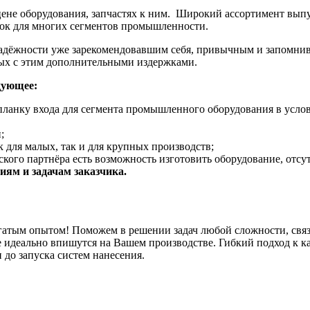
 цене оборудования, запчастях к ним. Широкий ассортимент вы
нок для многих сегментов промышленности.
адёжности уже зарекомендовавшим себя, привычным и запомнив
ных с этим дополнительными издержками.
дующее:
планку входа для сегмента промышленного оборудования в услов
;
 для малых, так и для крупных производств;
кого партнёра есть возможность изготовить оборудование, отсу
ям и задачам заказчика.
гатым опытом! Поможем в решении задач любой сложности, связ
 идеально впишутся на Вашем производстве. Гибкий подход к к
 до запуска систем нанесения.