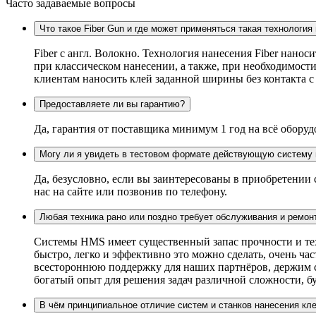
Часто задаваемые вопросы
Что такое Fiber Gun и где может применяться такая технология
Fiber c англ. Волокно. Технология нанесения Fiber нанос
при классическом нанесении, а также, при необходимости
клиентам наносить клей заданной ширины без контакта 
Предоставляете ли вы гарантию?
Да, гарантия от поставщика минимум 1 год на всё оборуд
Могу ли я увидеть в тестовом формате действующую систему 
Да, безусловно, если вы заинтересованы в приобретении
нас на сайте или позвонив по телефону.
Любая техника рано или поздно требует обслуживания и ремон
Системы HMS имеет существенный запас прочности и техн
быстро, легко и эффективно это можно сделать, очень ч
всестороннюю поддержку для наших партнёров, держим ск
богатый опыт для решения задач различной сложности, бу
В чём принципиальное отличие систем и станков нанесения кл