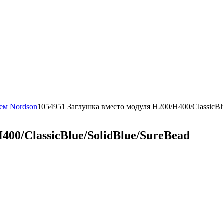
тем Nordson
1054951 Заглушка вместо модуля H200/H400/ClassicBlu
00/ClassicBlue/SolidBlue/SureBead