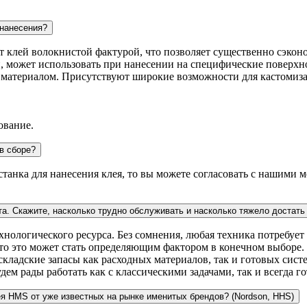
 нанесения?
ит клей волокнистой фактурой, что позволяет существенно сэконо
, может использовать при нанесении на специфические поверхно
с материалом. Присутствуют широкие возможности для кастомиз
ование.
в сборе?
 станка для нанесения клея, то вы можете согласовать с нашими
та. Скажите, насколько трудно обслуживать и насколько тяжело достат
ологического ресурса. Без сомнения, любая техника потребует 
асто это может стать определяющим фактором в конечном выборе
ладские запасы как расходных материалов, так и готовых систе
дем рады работать как с классическими задачами, так и всегда 
ея HMS от уже известных на рынке именитых брендов? (Nordson, HHS)