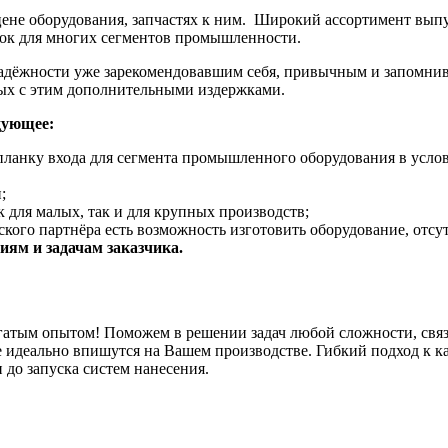
 цене оборудования, запчастях к ним. Широкий ассортимент вы
нок для многих сегментов промышленности.
адёжности уже зарекомендовавшим себя, привычным и запомнив
ных с этим дополнительными издержками.
дующее:
планку входа для сегмента промышленного оборудования в услов
;
 для малых, так и для крупных производств;
кого партнёра есть возможность изготовить оборудование, отсу
ям и задачам заказчика.
гатым опытом! Поможем в решении задач любой сложности, связ
 идеально впишутся на Вашем производстве. Гибкий подход к к
 до запуска систем нанесения.