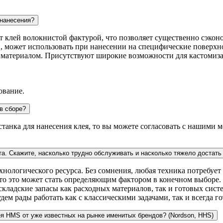
 нанесения?
ит клей волокнистой фактурой, что позволяет существенно сэконо
, может использовать при нанесении на специфические поверхно
с материалом. Присутствуют широкие возможности для кастомиз
ование.
в сборе?
 станка для нанесения клея, то вы можете согласовать с нашими
та. Скажите, насколько трудно обслуживать и насколько тяжело достат
ологического ресурса. Без сомнения, любая техника потребует 
асто это может стать определяющим фактором в конечном выборе
ладские запасы как расходных материалов, так и готовых систе
дем рады работать как с классическими задачами, так и всегда 
ея HMS от уже известных на рынке именитых брендов? (Nordson, HHS)