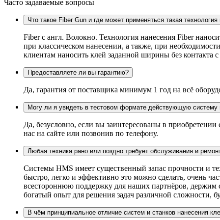
Часто задаваемые вопросы
Что такое Fiber Gun и где может применяться такая технология
Fiber c англ. Волокно. Технология нанесения Fiber нанос
при классическом нанесении, а также, при необходимости
клиентам наносить клей заданной ширины без контакта 
Предоставляете ли вы гарантию?
Да, гарантия от поставщика минимум 1 год на всё оборуд
Могу ли я увидеть в тестовом формате действующую систему 
Да, безусловно, если вы заинтересованы в приобретении
нас на сайте или позвонив по телефону.
Любая техника рано или поздно требует обслуживания и ремон
Системы HMS имеет существенный запас прочности и техн
быстро, легко и эффективно это можно сделать, очень ч
всестороннюю поддержку для наших партнёров, держим ск
богатый опыт для решения задач различной сложности, бу
В чём принципиальное отличие систем и станков нанесения кл