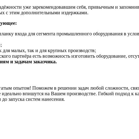
адёжности уже зарекомендовавшим себя, привычным и запомнив
ных с этим дополнительными издержками.
дующее:
планку входа для сегмента промышленного оборудования в услов
;
 для малых, так и для крупных производств;
кого партнёра есть возможность изготовить оборудование, отсу
ям и задачам заказчика.
гатым опытом! Поможем в решении задач любой сложности, связ
 идеально впишутся на Вашем производстве. Гибкий подход к к
 до запуска систем нанесения.