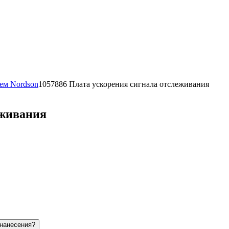
тем Nordson
1057886 Плата ускорения сигнала отслеживания
еживания
 нанесения?