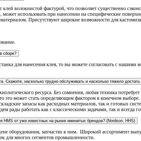
ит клей волокнистой фактурой, что позволяет существенно сэконо
, может использовать при нанесении на специфические поверхно
с материалом. Присутствуют широкие возможности для кастомиз
ование.
в сборе?
 станка для нанесения клея, то вы можете согласовать с нашими
та. Скажите, насколько трудно обслуживать и насколько тяжело достат
ологического ресурса. Без сомнения, любая техника потребует 
асто это может стать определяющим фактором в конечном выборе
ладские запасы как расходных материалов, так и готовых систе
дем рады работать как с классическими задачами, так и всегда 
ея HMS от уже известных на рынке именитых брендов? (Nordson, HHS)
 цене оборудования, запчастях к ним. Широкий ассортимент вы
нок для многих сегментов промышленности.