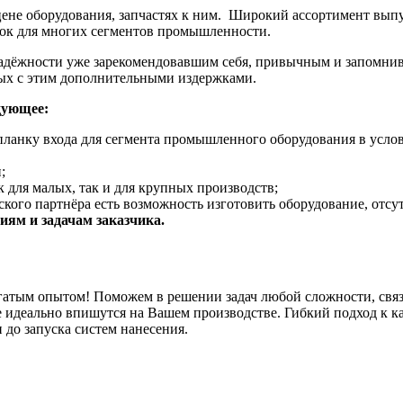
 цене оборудования, запчастях к ним. Широкий ассортимент вы
нок для многих сегментов промышленности.
адёжности уже зарекомендовавшим себя, привычным и запомнив
ных с этим дополнительными издержками.
дующее:
планку входа для сегмента промышленного оборудования в услов
;
 для малых, так и для крупных производств;
кого партнёра есть возможность изготовить оборудование, отсу
ям и задачам заказчика.
гатым опытом! Поможем в решении задач любой сложности, связ
 идеально впишутся на Вашем производстве. Гибкий подход к к
 до запуска систем нанесения.