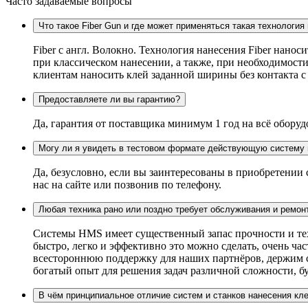
Часто задаваемые вопросы
Что такое Fiber Gun и где может применяться такая технология
Fiber c англ. Волокно. Технология нанесения Fiber нанос
при классическом нанесении, а также, при необходимости
клиентам наносить клей заданной ширины без контакта 
Предоставляете ли вы гарантию?
Да, гарантия от поставщика минимум 1 год на всё оборуд
Могу ли я увидеть в тестовом формате действующую систему 
Да, безусловно, если вы заинтересованы в приобретении
нас на сайте или позвонив по телефону.
Любая техника рано или поздно требует обслуживания и ремон
Системы HMS имеет существенный запас прочности и техн
быстро, легко и эффективно это можно сделать, очень ч
всестороннюю поддержку для наших партнёров, держим ск
богатый опыт для решения задач различной сложности, бу
В чём принципиальное отличие систем и станков нанесения кл