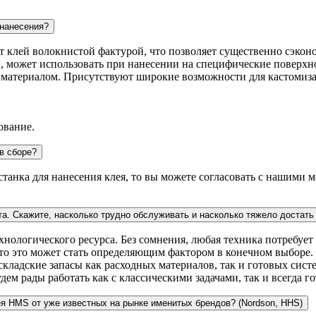
 нанесения?
ит клей волокнистой фактурой, что позволяет существенно сэконо
, может использовать при нанесении на специфические поверхно
с материалом. Присутствуют широкие возможности для кастомиз
ование.
в сборе?
 станка для нанесения клея, то вы можете согласовать с нашими
та. Скажите, насколько трудно обслуживать и насколько тяжело достат
ологического ресурса. Без сомнения, любая техника потребует 
асто это может стать определяющим фактором в конечном выборе
ладские запасы как расходных материалов, так и готовых систе
дем рады работать как с классическими задачами, так и всегда 
ея HMS от уже известных на рынке именитых брендов? (Nordson, HHS)