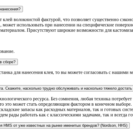
 нанесения?
ит клей волокнистой фактурой, что позволяет существенно сэконо
, может использовать при нанесении на специфические поверхно
с материалом. Присутствуют широкие возможности для кастомиз
ование.
в сборе?
 станка для нанесения клея, то вы можете согласовать с нашими
та. Скажите, насколько трудно обслуживать и насколько тяжело достат
ологического ресурса. Без сомнения, любая техника потребует 
асто это может стать определяющим фактором в конечном выборе
ладские запасы как расходных материалов, так и готовых систе
дем рады работать как с классическими задачами, так и всегда 
ея HMS от уже известных на рынке именитых брендов? (Nordson, HHS)