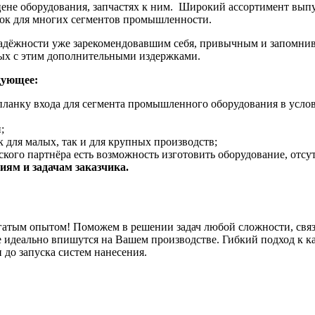
 цене оборудования, запчастях к ним. Широкий ассортимент вы
нок для многих сегментов промышленности.
адёжности уже зарекомендовавшим себя, привычным и запомнив
ных с этим дополнительными издержками.
дующее:
планку входа для сегмента промышленного оборудования в услов
;
 для малых, так и для крупных производств;
кого партнёра есть возможность изготовить оборудование, отсу
ям и задачам заказчика.
гатым опытом! Поможем в решении задач любой сложности, связ
 идеально впишутся на Вашем производстве. Гибкий подход к к
 до запуска систем нанесения.