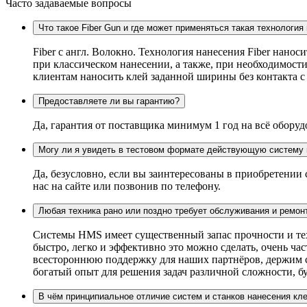
Часто задаваемые вопросы
Что такое Fiber Gun и где может применяться такая технология
Fiber c англ. Волокно. Технология нанесения Fiber нанос
при классическом нанесении, а также, при необходимости
клиентам наносить клей заданной ширины без контакта 
Предоставляете ли вы гарантию?
Да, гарантия от поставщика минимум 1 год на всё оборуд
Могу ли я увидеть в тестовом формате действующую систему 
Да, безусловно, если вы заинтересованы в приобретении
нас на сайте или позвонив по телефону.
Любая техника рано или поздно требует обслуживания и ремон
Системы HMS имеет существенный запас прочности и техн
быстро, легко и эффективно это можно сделать, очень ч
всестороннюю поддержку для наших партнёров, держим ск
богатый опыт для решения задач различной сложности, бу
В чём принципиальное отличие систем и станков нанесения кл