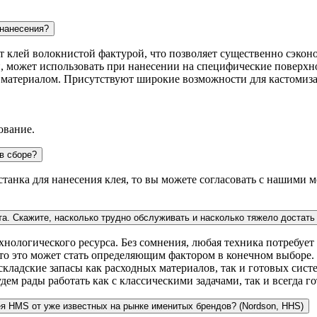
 нанесения?
ит клей волокнистой фактурой, что позволяет существенно сэконо
, может использовать при нанесении на специфические поверхно
с материалом. Присутствуют широкие возможности для кастомиз
ование.
в сборе?
 станка для нанесения клея, то вы можете согласовать с нашими
та. Скажите, насколько трудно обслуживать и насколько тяжело достат
ологического ресурса. Без сомнения, любая техника потребует 
асто это может стать определяющим фактором в конечном выборе
ладские запасы как расходных материалов, так и готовых систе
дем рады работать как с классическими задачами, так и всегда 
ея HMS от уже известных на рынке именитых брендов? (Nordson, HHS)