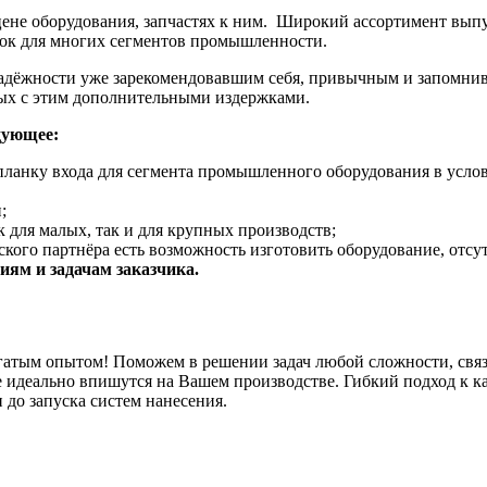
 цене оборудования, запчастях к ним. Широкий ассортимент вы
нок для многих сегментов промышленности.
адёжности уже зарекомендовавшим себя, привычным и запомнив
ных с этим дополнительными издержками.
дующее:
планку входа для сегмента промышленного оборудования в услов
;
 для малых, так и для крупных производств;
кого партнёра есть возможность изготовить оборудование, отсу
ям и задачам заказчика.
гатым опытом! Поможем в решении задач любой сложности, связ
 идеально впишутся на Вашем производстве. Гибкий подход к к
 до запуска систем нанесения.