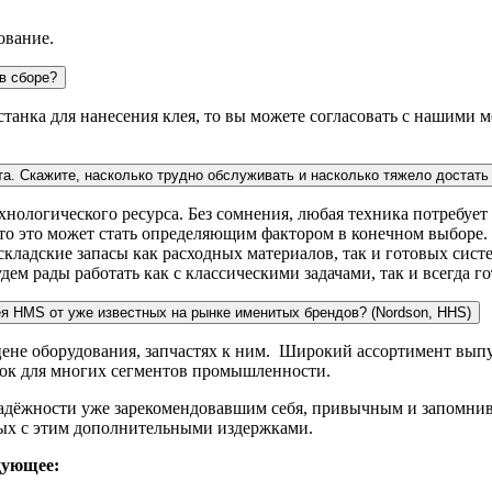
ование.
в сборе?
 станка для нанесения клея, то вы можете согласовать с нашими
та. Скажите, насколько трудно обслуживать и насколько тяжело достат
ологического ресурса. Без сомнения, любая техника потребует 
асто это может стать определяющим фактором в конечном выборе
ладские запасы как расходных материалов, так и готовых систе
дем рады работать как с классическими задачами, так и всегда 
ея HMS от уже известных на рынке именитых брендов? (Nordson, HHS)
 цене оборудования, запчастях к ним. Широкий ассортимент вы
нок для многих сегментов промышленности.
адёжности уже зарекомендовавшим себя, привычным и запомнив
ных с этим дополнительными издержками.
дующее: