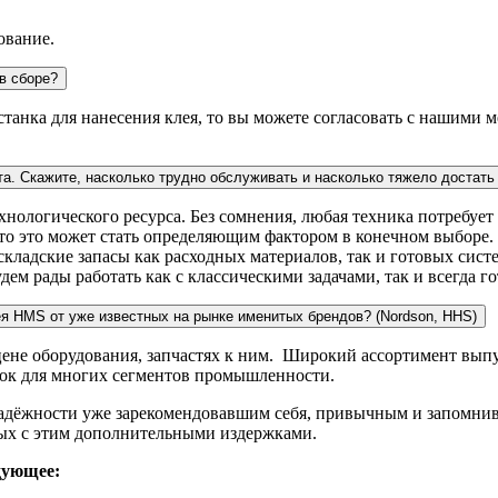
ование.
в сборе?
 станка для нанесения клея, то вы можете согласовать с нашими
та. Скажите, насколько трудно обслуживать и насколько тяжело достат
ологического ресурса. Без сомнения, любая техника потребует 
асто это может стать определяющим фактором в конечном выборе
ладские запасы как расходных материалов, так и готовых систе
дем рады работать как с классическими задачами, так и всегда 
ея HMS от уже известных на рынке именитых брендов? (Nordson, HHS)
 цене оборудования, запчастях к ним. Широкий ассортимент вы
нок для многих сегментов промышленности.
адёжности уже зарекомендовавшим себя, привычным и запомнив
ных с этим дополнительными издержками.
дующее: