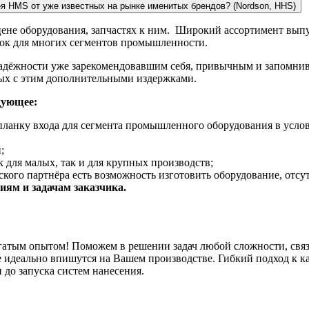
ея HMS от уже известных на рынке именитых брендов? (Nordson, HHS)
 цене оборудования, запчастях к ним. Широкий ассортимент вы
нок для многих сегментов промышленности.
адёжности уже зарекомендовавшим себя, привычным и запомнив
ных с этим дополнительными издержками.
дующее:
планку входа для сегмента промышленного оборудования в услов
;
 для малых, так и для крупных производств;
кого партнёра есть возможность изготовить оборудование, отсу
ям и задачам заказчика.
гатым опытом! Поможем в решении задач любой сложности, связ
 идеально впишутся на Вашем производстве. Гибкий подход к к
 до запуска систем нанесения.