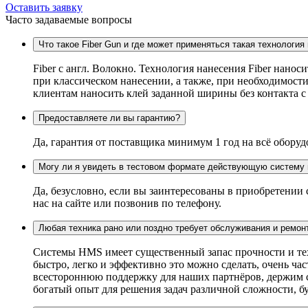
Оставить заявку
Часто задаваемые вопросы
Что такое Fiber Gun и где может применяться такая технология
Fiber c англ. Волокно. Технология нанесения Fiber нанос
при классическом нанесении, а также, при необходимости
клиентам наносить клей заданной ширины без контакта 
Предоставляете ли вы гарантию?
Да, гарантия от поставщика минимум 1 год на всё оборуд
Могу ли я увидеть в тестовом формате действующую систему 
Да, безусловно, если вы заинтересованы в приобретении
нас на сайте или позвонив по телефону.
Любая техника рано или поздно требует обслуживания и ремон
Системы HMS имеет существенный запас прочности и техн
быстро, легко и эффективно это можно сделать, очень ч
всестороннюю поддержку для наших партнёров, держим ск
богатый опыт для решения задач различной сложности, бу