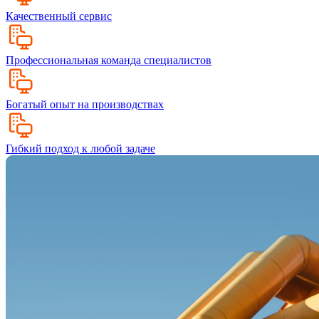
Качественный сервис
Профессиональная команда специалистов
Богатый опыт на производствах
Гибкий подход к любой задаче