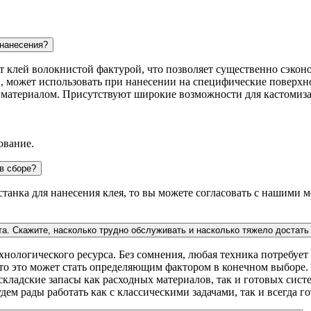
 нанесения?
ит клей волокнистой фактурой, что позволяет существенно сэконо
, может использовать при нанесении на специфические поверхно
с материалом. Присутствуют широкие возможности для кастомиз
ование.
в сборе?
 станка для нанесения клея, то вы можете согласовать с нашими
та. Скажите, насколько трудно обслуживать и насколько тяжело достат
ологического ресурса. Без сомнения, любая техника потребует 
асто это может стать определяющим фактором в конечном выборе
ладские запасы как расходных материалов, так и готовых систе
дем рады работать как с классическими задачами, так и всегда 