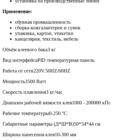
установка на производственные линии
Применение:
обувная промышленность
сборка кожгалантереи и сумок
упаковка, картон, этикетки
канцелярия, текстиль, мебель
Объём клеевого бака
3 кг
Вид интерфейса
PID температурная панель
Работа от сети
220V.50HZ/60HZ
Мощность
3500 Ватт
Скорость плавления
3 кг/час
Диапазон рабочей вязкости клея
1000 - 200000 кПс
Рабочие температуры
0-250 °C
Габаритные параметры (Д*Ш*В)
50*34*44 см
Ширина нанесения клея
10-300 мм