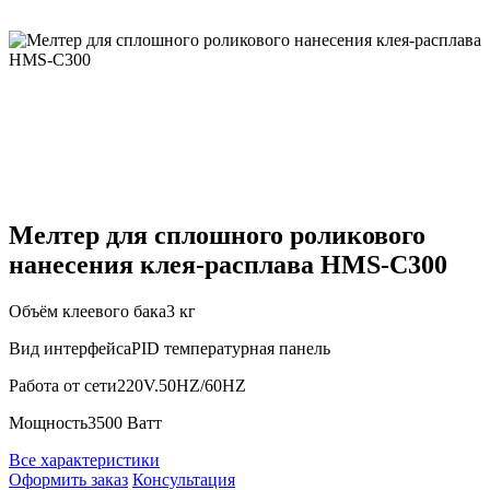
Мелтер для сплошного роликового
нанесения клея-расплава HMS-C300
Объём клеевого бака
3 кг
Вид интерфейса
PID температурная панель
Работа от сети
220V.50HZ/60HZ
Мощность
3500 Ватт
Все характеристики
Оформить заказ
Консультация