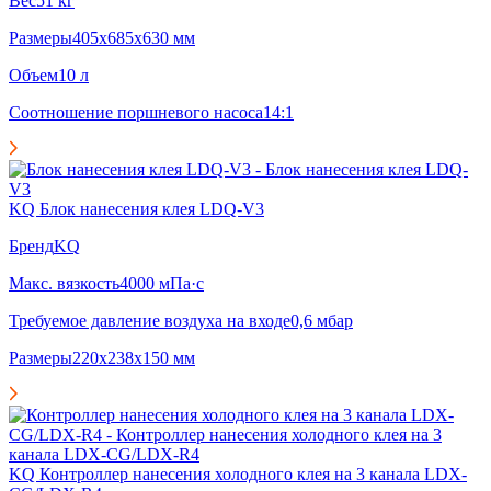
Вес
51 кг
Размеры
405x685x630 мм
Объем
10 л
Соотношение поршневого насоса
14:1
KQ Блок нанесения клея LDQ-V3
Бренд
KQ
Макс. вязкость
4000 мПа·с
Требуемое давление воздуха на входе
0,6 мбар
Размеры
220x238x150 мм
KQ Контроллер нанесения холодного клея на 3 канала LDX-