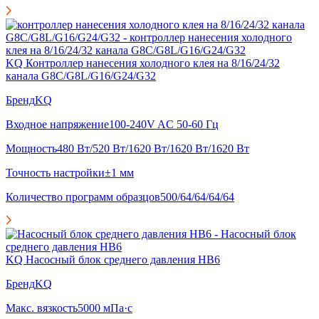
KQ Контроллер нанесения холодного клея на 8/16/24/32
канала G8C/G8L/G16/G24/G32
Бренд
KQ
Входное напряжение
100-240V AC 50-60 Гц
Мощность
480 Вт/520 Вт/1620 Вт/1620 Вт/1620 Вт
Точность настройки
±1 мм
Количество программ образцов
500/64/64/64/64
KQ Насосный блок среднего давления HB6
Бренд
KQ
Макс. вязкость
5000 мПа·с