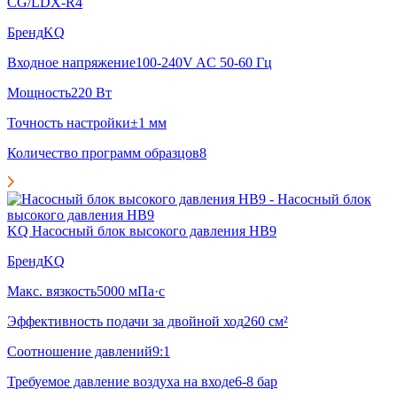
CG/LDX-R4
Бренд
KQ
Входное напряжение
100-240V AC 50-60 Гц
Мощность
220 Вт
Точность настройки
±1 мм
Количество программ образцов
8
KQ Насосный блок высокого давления HB9
Бренд
KQ
Макс. вязкость
5000 мПа·с
Эффективность подачи за двойной ход
260 см²
Соотношение давлений
9:1
Требуемое давление воздуха на входе
6-8 бар