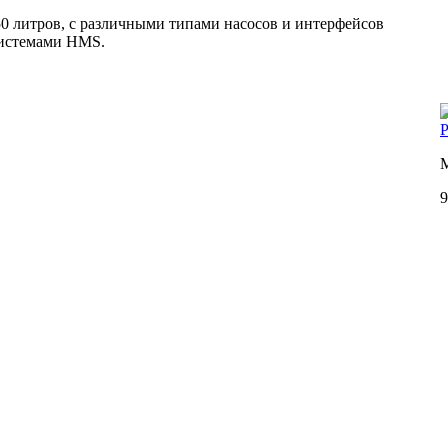
50 литров, с различными типами насосов и интерфейсов
системами HMS.
Р
М
9