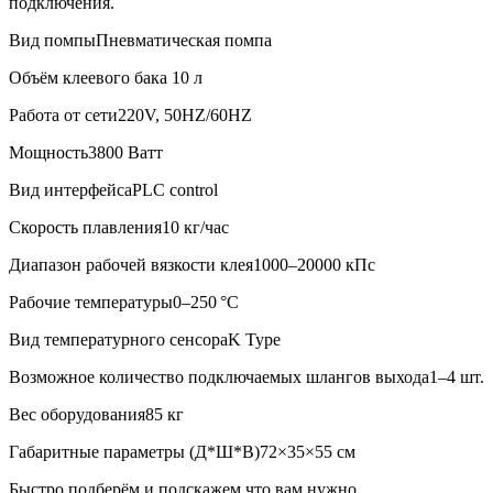
подключения.
Вид помпы
Пневматическая помпа
Объём клеевого бака
10 л
Работа от сети
220V, 50HZ/60HZ
Мощность
3800 Ватт
Вид интерфейса
PLC control
Скорость плавления
10 кг/час
Диапазон рабочей вязкости клея
1000–20000 кПс
Рабочие температуры
0–250 °C
Вид температурного сенсора
K Type
Возможное количество подключаемых шлангов выхода
1–4 шт.
Вес оборудования
85 кг
Габаритные параметры (Д*Ш*В)
72×35×55 см
Быстро подберём и подскажем что вам нужно