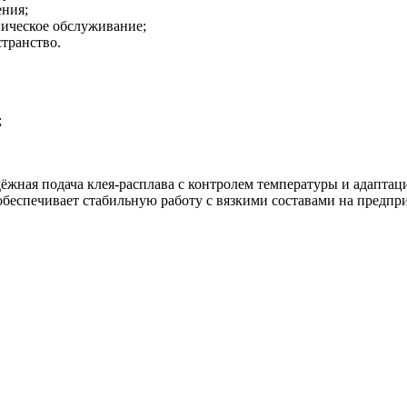
ния;
ническое обслуживание;
транство.
;
адёжная подача клея-расплава с контролем температуры и адапта
обеспечивает стабильную работу с вязкими составами на предпр