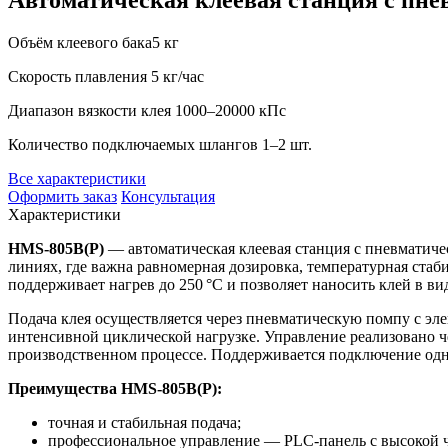
Объём клеевого бака
5 кг
Скорость плавления
5 кг/час
Диапазон вязкости клея
1000–20000 кПс
Количество подключаемых шлангов
1–2 шт.
Все характеристики
Оформить заказ
Консультация
Характеристики
HMS-805B(P)
— автоматическая клеевая станция с пневматичес
линиях, где важна равномерная дозировка, температурная ста
поддерживает нагрев до 250 °C и позволяет наносить клей в в
Подача клея осуществляется через пневматическую помпу с эл
интенсивной циклической нагрузке. Управление реализовано ч
производственном процессе. Поддерживается подключение одно
Преимущества HMS-805B(P):
точная и стабильная подача;
профессиональное управление — PLC-панель с высокой 