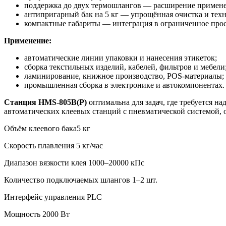
поддержка до двух термошлангов — расширение примене
антипригарный бак на 5 кг — упрощённая очистка и тех
компактные габариты — интеграция в ограниченное прос
Применение:
автоматические линии упаковки и нанесения этикеток;
сборка текстильных изделий, кабелей, фильтров и мебели
ламинирование, книжное производство, POS-материалы;
промышленная сборка в электронике и автокомпонентах.
Станция HMS-805B(P)
оптимальна для задач, где требуется н
автоматических клеевых станций с пневматической системой, 
Объём клеевого бака
5 кг
Скорость плавления
5 кг/час
Диапазон вязкости клея
1000–20000 кПс
Количество подключаемых шлангов
1–2 шт.
Интерфейс управления
PLC
Мощность
2000 Вт