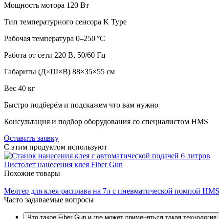
Мощность мотора
120 Вт
Тип температурного сенсора
K Type
Рабочая температура
0–250 °C
Работа от сети
220 В, 50/60 Гц
Габариты (Д×Ш×В)
88×35×55 см
Вес
40 кг
Быстро подберём и подскажем что вам нужно
Консультация и подбор оборудования со специалистом HMS
Оставить заявку
C этим продуктом используют
Пистолет нанесения клея Fiber Gun
Похожие товары
Мелтер для клея-расплава на 7л с пневматической помпой HM
Часто задаваемые вопросы
Что такое Fiber Gun и где может применяться такая технология