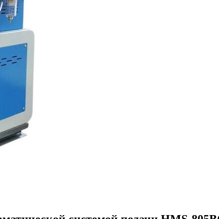
вматической системой подачи HMS-805B