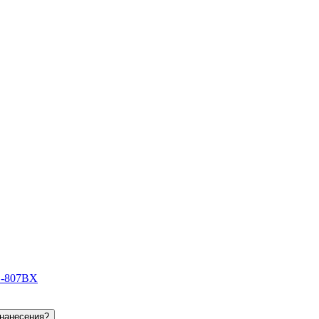
S-807BX
 нанесения?