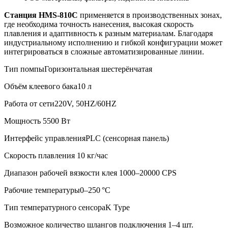
Станция HMS-810C
применяется в производственных зонах,
где необходима точность нанесения, высокая скорость
плавления и адаптивность к разным материалам. Благодаря
индустриальному исполнению и гибкой конфигурации может
интегрироваться в сложные автоматизированные линии.
Тип помпы
Горизонтальная шестерёнчатая
Объём клеевого бака
10 л
Работа от сети
220V, 50HZ/60HZ
Мощность
5500 Вт
Интерфейс управления
PLC (сенсорная панель)
Скорость плавления
10 кг/час
Диапазон рабочей вязкости клея
1000–20000 CPS
Рабочие температуры
0–250 °C
Тип температурного сенсора
K Type
Возможное количество шлангов подключения
1–4 шт.