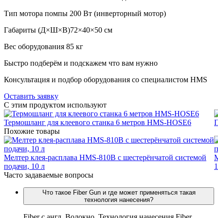
Тип мотора помпы
200 Вт (инверторный мотор)
Габариты (Д×Ш×В)
72×40×50 см
Вес оборудования
85 кг
Быстро подберём и подскажем что вам нужно
Консультация и подбор оборудования со специалистом HMS
Оставить заявку
C этим продуктом используют
Термошланг для клеевого станка 6 метров HMS-HOSE6
П
Похожие товары
Мелтер клея-расплава HMS-810B с шестерёнчатой системой
М
подачи, 10 л
1
Часто задаваемые вопросы
Что такое Fiber Gun и где может применяться такая
технология нанесения?
Fiber c англ. Волокно. Технология нанесения Fiber