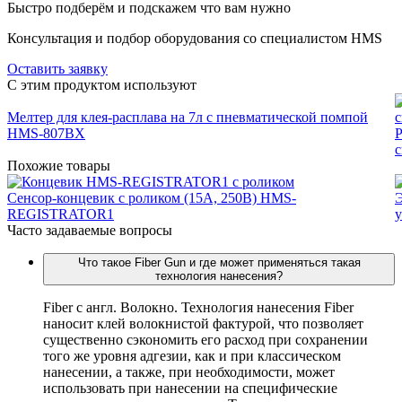
Быстро подберём и подскажем что вам нужно
Консультация и подбор оборудования со специалистом HMS
Оставить заявку
C этим продуктом используют
Мелтер для клея-расплава на 7л с пневматической помпой
HMS-807BX
Р
Похожие товары
Сенсор-концевик с роликом (15А, 250В) HMS-
REGISTRATOR1
у
Часто задаваемые вопросы
Что такое Fiber Gun и где может применяться такая
технология нанесения?
Fiber c англ. Волокно. Технология нанесения Fiber
наносит клей волокнистой фактурой, что позволяет
существенно сэкономить его расход при сохранении
того же уровня адгезии, как и при классическом
нанесении, а также, при необходимости, может
использовать при нанесении на специфические