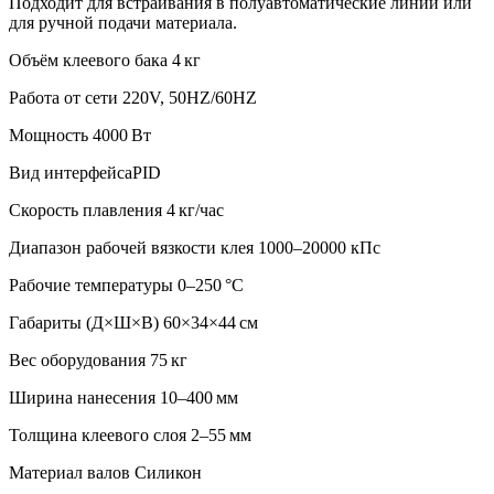
Подходит для встраивания в полуавтоматические линии или
для ручной подачи материала.
Объём клеевого бака
4 кг
Работа от сети
220V, 50HZ/60HZ
Мощность
4000 Вт
Вид интерфейса
PID
Скорость плавления
4 кг/час
Диапазон рабочей вязкости клея
1000–20000 кПс
Рабочие температуры
0–250 °C
Габариты (Д×Ш×В)
60×34×44 см
Вес оборудования
75 кг
Ширина нанесения
10–400 мм
Толщина клеевого слоя
2–55 мм
Материал валов
Силикон