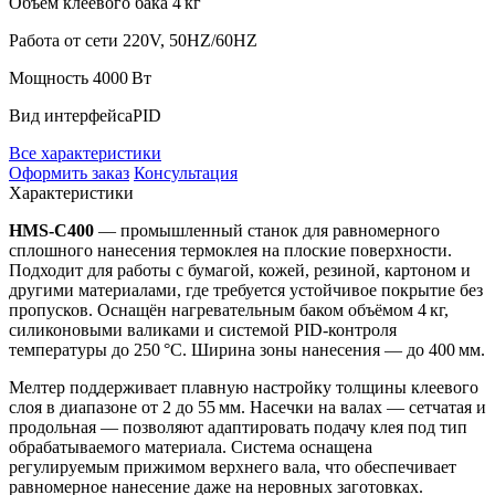
Объём клеевого бака
4 кг
Работа от сети
220V, 50HZ/60HZ
Мощность
4000 Вт
Вид интерфейса
PID
Все характеристики
Оформить заказ
Консультация
Характеристики
HMS-C400
— промышленный станок для равномерного
сплошного нанесения термоклея на плоские поверхности.
Подходит для работы с бумагой, кожей, резиной, картоном и
другими материалами, где требуется устойчивое покрытие без
пропусков. Оснащён нагревательным баком объёмом 4 кг,
силиконовыми валиками и системой PID-контроля
температуры до 250 °C. Ширина зоны нанесения — до 400 мм.
Мелтер поддерживает плавную настройку толщины клеевого
слоя в диапазоне от 2 до 55 мм. Насечки на валах — сетчатая и
продольная — позволяют адаптировать подачу клея под тип
обрабатываемого материала. Система оснащена
регулируемым прижимом верхнего вала, что обеспечивает
равномерное нанесение даже на неровных заготовках.