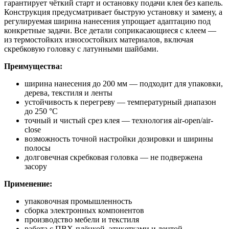
гарантирует чёткий старт и остановку подачи клея без капель.
Конструкция предусматривает быструю установку и замену, а
регулируемая ширина нанесения упрощает адаптацию под
конкретные задачи. Все детали соприкасающиеся с клеем —
из термостойких износостойких материалов, включая
скребковую головку с латунными шайбами.
Преимущества:
ширина нанесения до 200 мм — подходит для упаковки,
дерева, текстиля и ленты
устойчивость к перегреву — температурный диапазон
до 250 °C
точный и чистый срез клея — технология air-open/air-
close
возможность точной настройки дозировки и ширины
полосы
долговечная скребковая головка — не подвержена
засору
Применение:
упаковочная промышленность
сборка электронных компонентов
производство мебели и текстиля
работа с ПВХ-плёнкой, этикетками и лентой