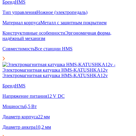
Бренд
HMS
Тип управления
Ножное (электропедаль)
Материал корпуса
Металл с защитным покрытием
Конструктивные особенности
Эргономичная форма,
надёжный механизм
Совместимость
Все станции HMS
Электромагнитная катушка HMS-KATUSHKA12v
Бренд
HMS
Напряжение питания
12 V DC
Мощность
6,5 Вт
Диаметр корпуса
22 мм
Диаметр анкера
10,2 мм