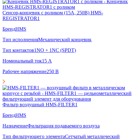
Сенсор-концевик с роликом (15А, 250В) HMS-
REGISTRATOR1
Бренд
HMS
Тип исполнения
Механический концевик
Тип контактов
1NO + 1NC (SPDT)
Номинальный ток
15 А
Рабочее напряжение
250 В
Фильтр воздушный HMS-FILTER1
Бренд
HMS
Назначение
Фильтрация подаваемого воздуха
Тип фильтрующего элемента
Сетчатый металлический