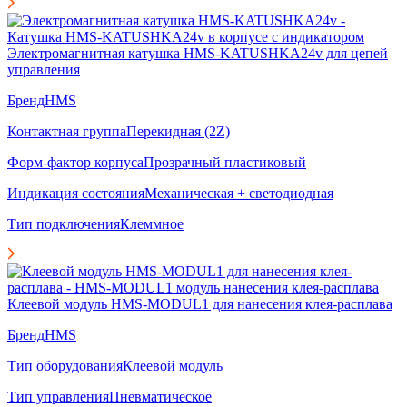
Электромагнитная катушка HMS-KATUSHKA24v для цепей
управления
Бренд
HMS
Контактная группа
Перекидная (2Z)
Форм-фактор корпуса
Прозрачный пластиковый
Индикация состояния
Механическая + светодиодная
Тип подключения
Клеммное
Клеевой модуль HMS-MODUL1 для нанесения клея-расплава
Бренд
HMS
Тип оборудования
Клеевой модуль
Тип управления
Пневматическое