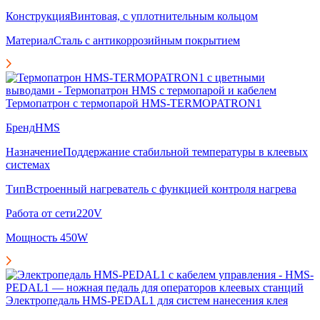
Конструкция
Винтовая, с уплотнительным кольцом
Материал
Сталь с антикоррозийным покрытием
Термопатрон с термопарой HMS-TERMOPATRON1
Бренд
HMS
Назначение
Поддержание стабильной температуры в клеевых
системах
Тип
Встроенный нагреватель с функцией контроля нагрева
Работа от сети
220V
Мощность
450W
Электропедаль HMS-PEDAL1 для систем нанесения клея