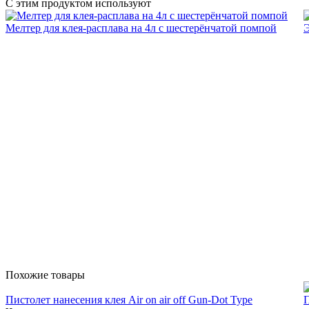
C этим продуктом используют
Мелтер для клея-расплава на 4л с шестерёнчатой помпой
Э
Похожие товары
Пистолет нанесения клея Air on air off Gun-Dot Type
П