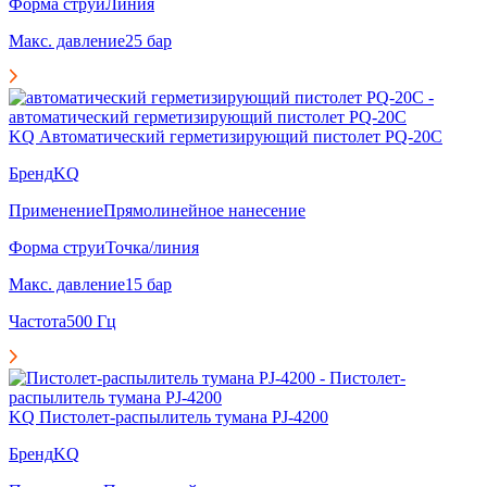
Форма струи
Линия
Макс. давление
25 бар
KQ Автоматический герметизирующий пистолет PQ-20C
Бренд
KQ
Применение
Прямолинейное нанесение
Форма струи
Точка/линия
Макс. давление
15 бар
Частота
500 Гц
KQ Пистолет-распылитель тумана PJ-4200
Бренд
KQ