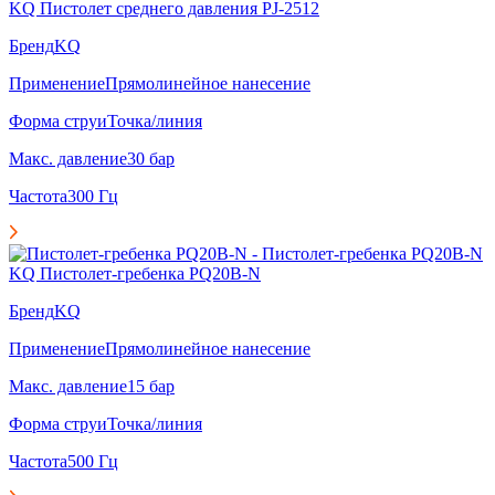
KQ Пистолет среднего давления PJ-2512
Бренд
KQ
Применение
Прямолинейное нанесение
Форма струи
Точка/линия
Макс. давление
30 бар
Частота
300 Гц
KQ Пистолет-гребенка PQ20B-N
Бренд
KQ
Применение
Прямолинейное нанесение
Макс. давление
15 бар
Форма струи
Точка/линия
Частота
500 Гц