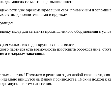
нок для многих сегментов промышленности.
адёжности уже зарекомендовавшим себя, привычным и запомнив
ных с этим дополнительными издержками.
дующее:
планку входа для сегмента промышленного оборудования в услов
;
 для малых, так и для крупных производств;
кого партнёра есть возможность изготовить оборудование, отсу
ям и задачам заказчика.
гатым опытом! Поможем в решении задач любой сложности, связ
 идеально впишутся на Вашем производстве. Гибкий подход к к
 до запуска систем нанесения.