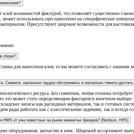
 нанесения?
ит клей волокнистой фактурой, что позволяет существенно сэконо
, может использовать при нанесении на специфические поверхно
с материалом. Присутствуют широкие возможности для кастомиз
ование.
в сборе?
 станка для нанесения клея, то вы можете согласовать с нашими
та. Скажите, насколько трудно обслуживать и насколько тяжело достат
ологического ресурса. Без сомнения, любая техника потребует 
асто это может стать определяющим фактором в конечном выборе
ладские запасы как расходных материалов, так и готовых систе
дем рады работать как с классическими задачами, так и всегда 
ея HMS от уже известных на рынке именитых брендов? (Nordson, HHS)
 цене оборудования, запчастях к ним. Широкий ассортимент вы