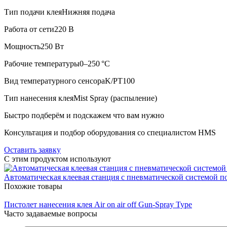
Тип подачи клея
Нижняя подача
Работа от сети
220 В
Мощность
250 Вт
Рабочие температуры
0–250 °C
Вид температурного сенсора
K/PT100
Тип нанесения клея
Mist Spray (распыление)
Быстро подберём и подскажем что вам нужно
Консультация и подбор оборудования со специалистом HMS
Оставить заявку
C этим продуктом используют
Автоматическая клеевая станция с пневматической системой 
Похожие товары
Пистолет нанесения клея Air on air off Gun-Spray Type
Часто задаваемые вопросы